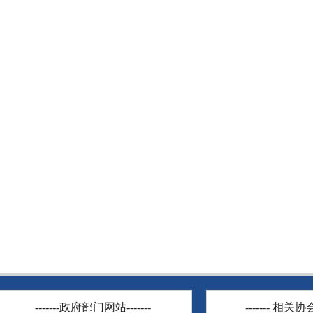
-------政府部门网站-------
------- 相关协会